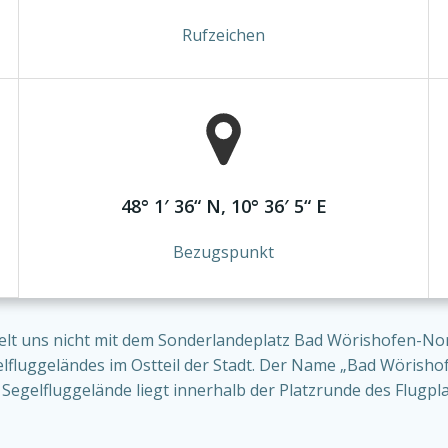
Rufzeichen
48° 1′ 36“ N, 10° 36′ 5“ E
Bezugspunkt
selt uns nicht mit dem Sonderlandeplatz Bad Wörishofen-N
elfluggeländes im Ostteil der Stadt. Der Name „Bad Wörishofe
s Segelfluggelände liegt innerhalb der Platzrunde des Flugp